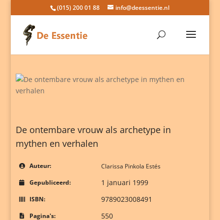
(015) 200 01 88
info@deessentie.nl
De ontembare vrouw als archetype in
mythen en verhalen
Auteur:
Clarissa Pinkola Estés
1 januari 1999
Gepubliceerd:
9789023008491
ISBN:
550
Pagina's: